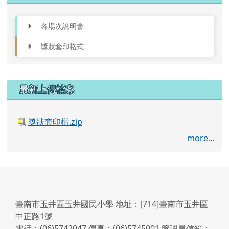
各場次說明會
獎狀套印格式
右邊區域內容
最新上傳檔案
獎狀套印檔.zip
more...
臺南市玉井區玉井國民小學 地址：[714]臺南市玉井區
中正路1號
電話：(06)5742047 傳真：(06)5745001 管理員信箱：